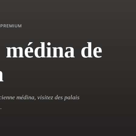
E PREMIUM
la médina de
h
cienne médina, visitez des palais
.