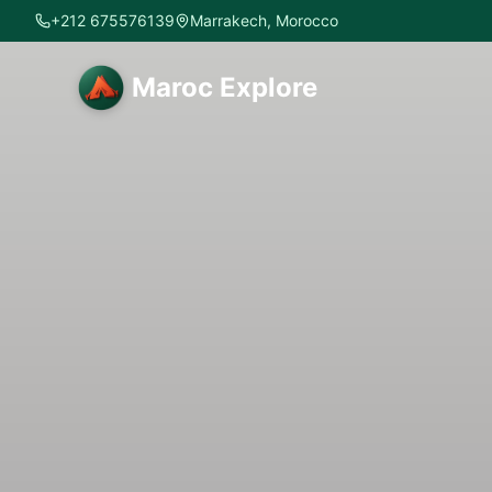
+212 675576139
Marrakech, Morocco
Maroc Explore